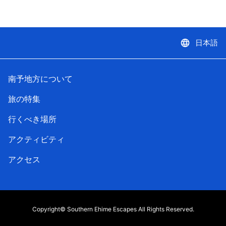
language
日本語
南予地方について
旅の特集
行くべき場所
アクティビティ
アクセス
Copyright© Southern Ehime Escapes All Rights Reserved.