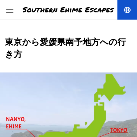
language
東京から愛媛県南予地方への行
き方