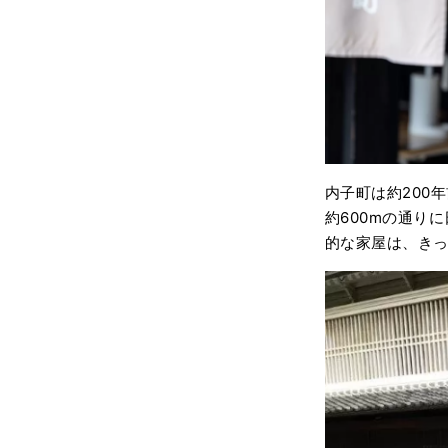
内子町は約200
約600mの通り
的な家屋は、き