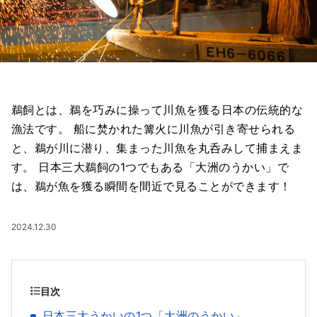
鵜飼とは、鵜を巧みに操って川魚を獲る日本の伝統的な
漁法です。 船に焚かれた篝火に川魚が引き寄せられる
と、鵜が川に潜り、集まった川魚を丸呑みして捕まえま
す。 日本三大鵜飼の1つでもある「大洲のうかい」で
は、鵜が魚を獲る瞬間を間近で見ることができます！
2024.12.30
目次
日本三大うかいの1つ「大洲のうかい」