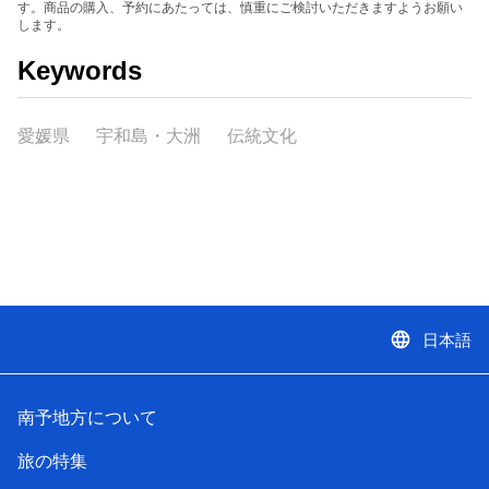
す。商品の購入、予約にあたっては、慎重にご検討いただきますようお願い
します。
Keywords
愛媛県
宇和島・大洲
伝統文化
language
日本語
南予地方について
旅の特集