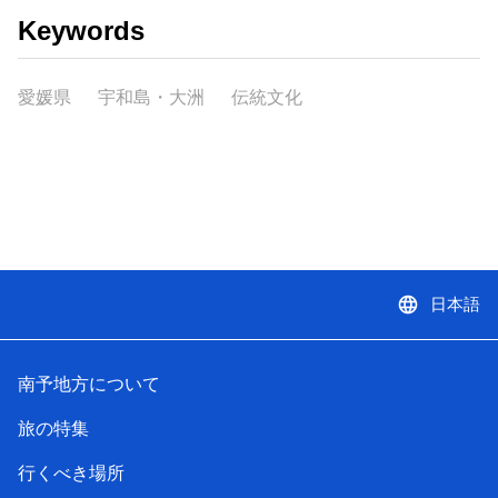
Keywords
愛媛県
宇和島・大洲
伝統文化
language
日本語
南予地方について
旅の特集
行くべき場所