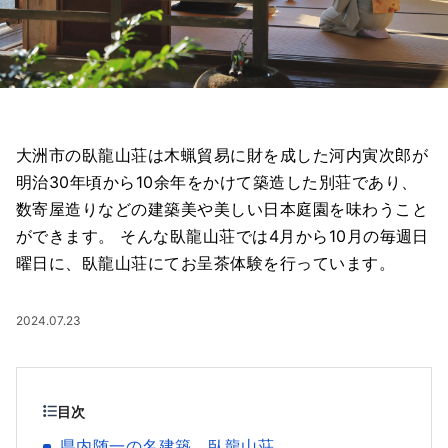
大洲市の臥龍山荘は木蝋貿易に財を成した河内寅次郎が
明治30年頃から10余年をかけて築造した別荘であり、
数寄屋造りなどの建築美や美しい日本庭園を味わうこと
ができます。 そんな臥龍山荘では4月から10月の毎週日
曜日に、臥龍山荘にてお呈茶体験を行っています。
2024.07.23
目次
県内随一の名建築 臥龍山荘