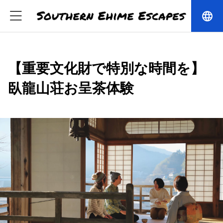
language
【重要文化財で特別な時間を】
臥龍山荘お呈茶体験