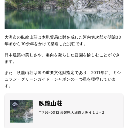
大洲市の臥龍山荘は木蝋貿易に財を成した河内寅次郎が明治30
年頃から10余年をかけて築造した別荘です。
日本建築の美しさや、趣向を凝らした庭園を愉しむことができ
ます。
また、臥龍山荘は国の重要文化財指定であり、2011年に、ミシ
ュラン・グリーンガイド・ジャポンの一つ星を獲得していま
す。
臥龍山荘
〒795-0012 愛媛県大洲市大洲４１１−２