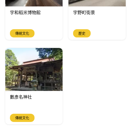
宇和稻米博物館
宇野町街景
傳統文化
歷史
數彥名神社
傳統文化