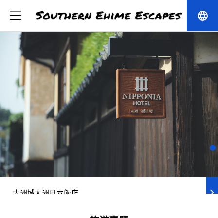
language
chevron_right
大洲城大洲日本飯店