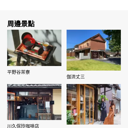
周邊景點
平野谷茶寮
伽流丈三
川久保玲咖啡店