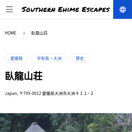
language
HOME
臥龍山荘
愛媛縣
宇和島・大洲
歷史
臥龍山荘
Japan, 〒795-0012 愛媛県大洲市大洲４１１−２