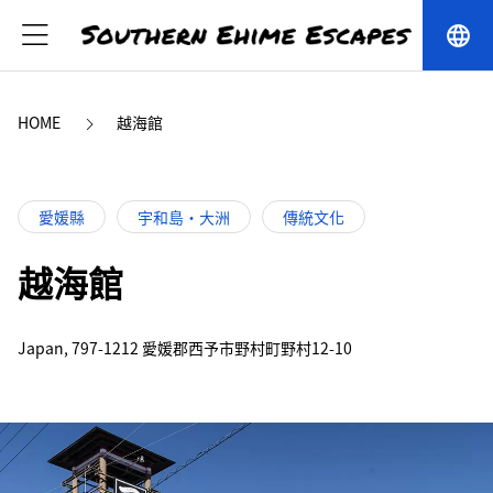
language
HOME
越海館
愛媛縣
宇和島・大洲
傳統文化
越海館
Japan, 797-1212 愛媛郡西予市野村町野村12-10