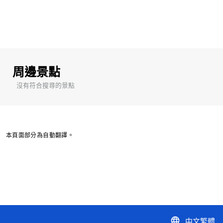
周邊景點
沒有符合搜尋的景點
本頁面部分為自動翻譯。
中文繁體
language