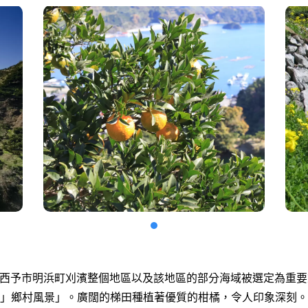
6日，西予市明浜町刈濱整個地區以及該地區的部分海域被選定為重
」鄉村風景」。廣闊的梯田種植著優質的柑橘，令人印象深刻。