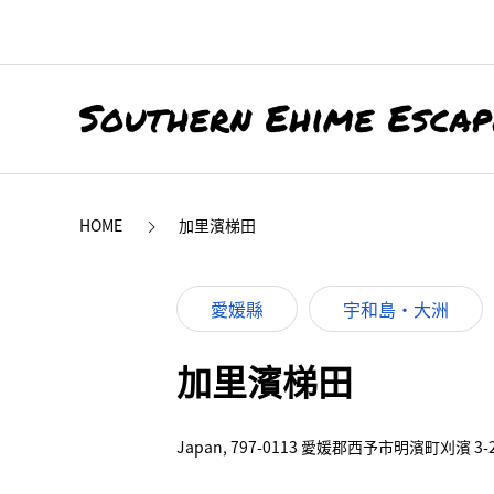
HOME
加里濱梯田
愛媛縣
宇和島・大洲
加里濱梯田
Japan, 797-0113 愛媛郡西予市明濱町刈濱 3-