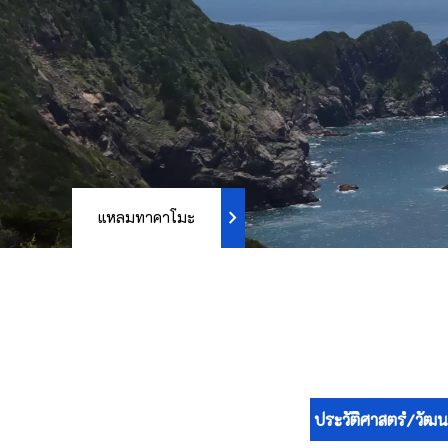
chevron_right
แหลมทาคาโมะ
ประวัติศาสตร์/วัฒ