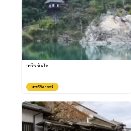
การิว ซันโซ
ประวัติศาสตร์