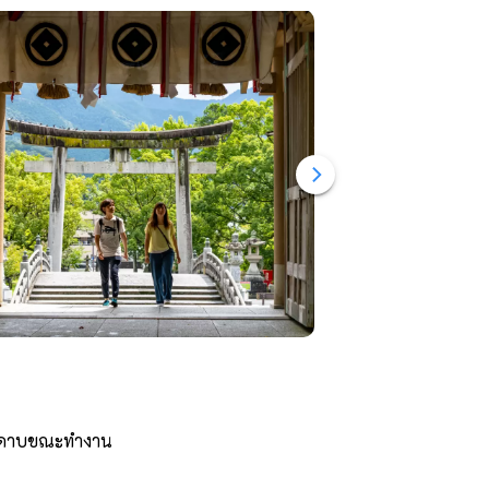
รด้วยดาบขณะทำงาน