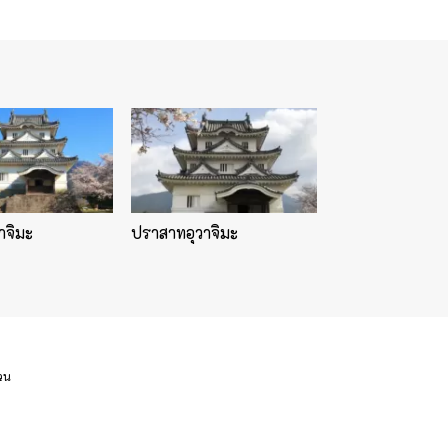
าจิมะ
ปราสาทอุวาจิมะ
่วน