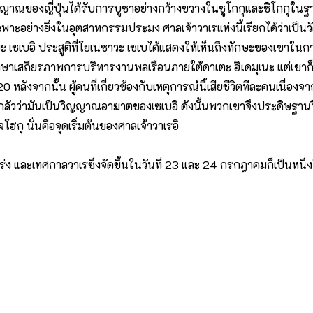
ญญาณของญี่ปุ่นได้รับการบูชาอย่างกว้างขวางในชูโกกุและชิโกกุในฐ
ะอย่างยิ่งในอุตสาหกรรมประมง ศาลเจ้าวาเรแห่งนี้เรียกได้ว่าเป็นวั
ันเบะ เซเบอิ ประสูติที่โยเนซาวะ เซเบได้แสดงให้เห็นถึงทักษะของเขาใน
ษาเสถียรภาพการบริหารงานพลเรือนภายใต้ดาเตะ ฮิเดมุเนะ แต่เขาก็
 หลังจากนั้น ผู้คนที่เกี่ยวข้องกับเหตุการณ์นี้เสียชีวิตทีละคนเนื่องจ
คนกลัวว่ามันเป็นวิญญาณอาฆาตของเซเบอิ ดังนั้นพวกเขาจึงประดิษ
กุ นั่นคือจุดเริ่มต้นของศาลเจ้าวาเรอิ
่ง และเทศกาลวาเรซึ่งจัดขึ้นในวันที่ 23 และ 24 กรกฎาคมก็เป็นหนึ่งใ