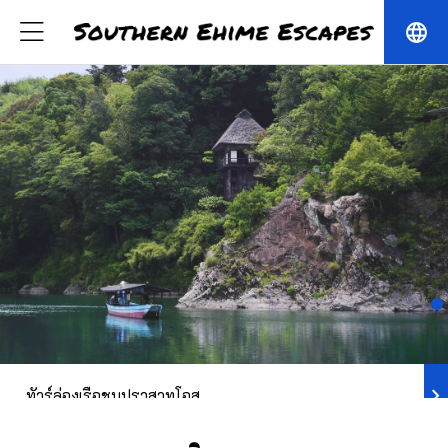
language
chevron_right
ทัวร์ล่องเรือชมปราสาทโอสุ