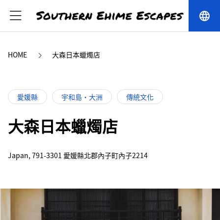
language
HOME
大森日本蠟燭店
愛媛縣
宇和島・大洲
傳統文化
大森日本蠟燭店
Japan, 791-3301 愛媛縣北郡內子町內子2214