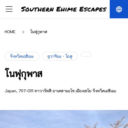
language
HOME
โนฟุกุพาส
จังหวัดเอฮิเมะ
อุวาจิมะ・โอสุ
โนฟุกุพาส
Japan, 797-0111 ทาวารัตสึ อาเคฮามะโช เมืองเซโย จังหวัดเอฮิเมะ