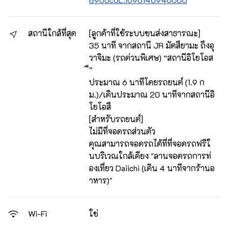
สถานีใกล้ที่สุด
[ลูกค้าที่ใช้ระบบขนส่งสาธารณะ]
35 นาที จากสถานี JR มัตสึยามะ ถึงอุ
วาจิมะ (รถด่วนพิเศษ) “สถานีอิโยโอส
ึ”
ประมาณ 6 นาทีโดยรถยนต์ (1.9 ก
ม.)/เดินประมาณ 20 นาทีจากสถานีอิ
โยโอสึ
[สำหรับรถยนต์]
ไม่มีที่จอดรถส่วนตัว
คุณสามารถจอดรถได้ที่ที่จอดรถฟรีใ
นบริเวณใกล้เคียง "ลานจอดรถการท่
องเที่ยว Daiichi (เดิน 4 นาทีจากร้านอ
าหาร)"
ใช่
Wi-Fi