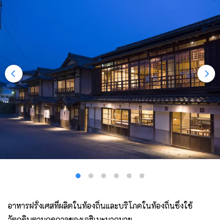
อาหารฝรั่งเศสที่ผลิตในท้องถิ่นและบริโภคในท้องถิ่นซึ่งใช้
วัตถุดิบตามฤดูกาลของเอฮิเมะมากมาย