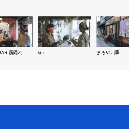
 BAR 霧隠れ
sui
まろや四季