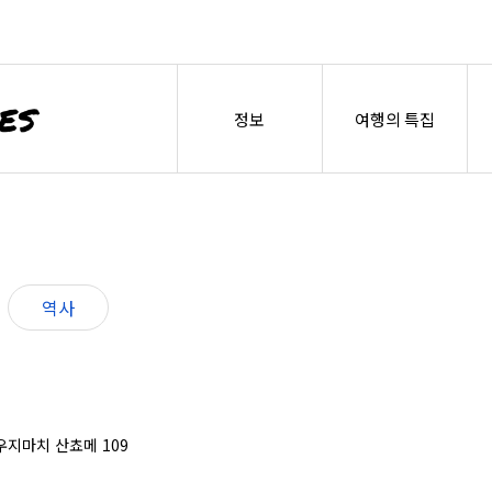
정보
여행의 특집
역사
 우지마치 산쵸메 109