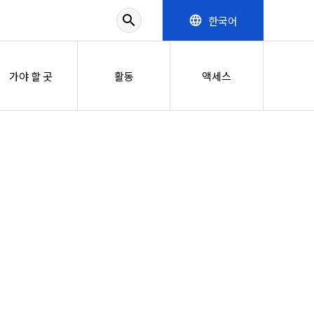
search
한국어
language
가야 할 곳
활동
액세스