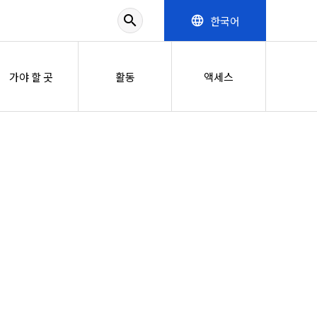
search
한국어
language
가야 할 곳
활동
액세스