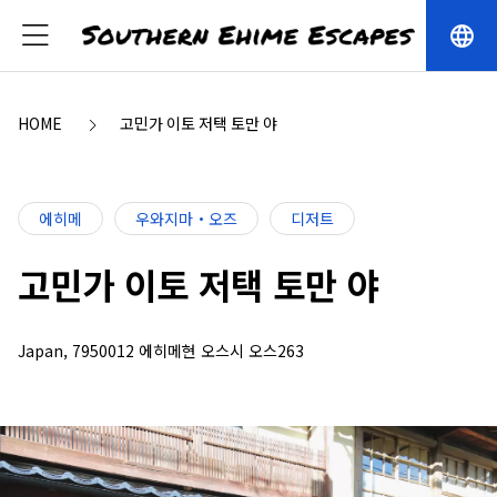
language
HOME
고민가 이토 저택 토만 야
에히메
우와지마・오즈
디저트
고민가 이토 저택 토만 야
Japan, 7950012 에히메현 오스시 오스263