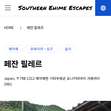
language
HOME
페잔 필레르
에히메
우와지마・오즈
음식
페잔 필레르
Japan, 〒798-1312 에히메현 기타우와군 오니키타마치 가와카미
1961