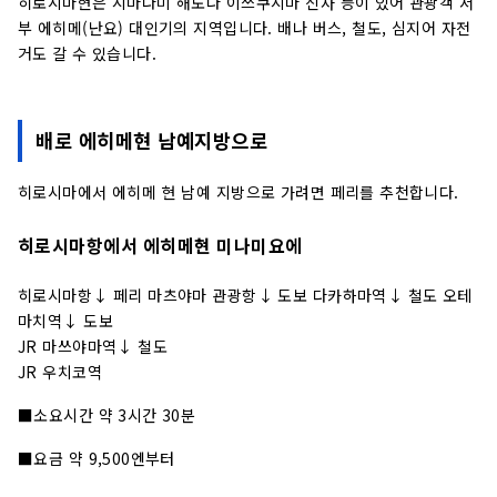
히로시마현은 시마나미 해도나 이쓰쿠시마 신사 등이 있어 관광객 서
부 에히메(난요) 대인기의 지역입니다. 배나 버스, 철도, 심지어 자전
거도 갈 수 있습니다.
배로 에히메현 남예지방으로
히로시마에서 에히메 현 남예 지방으로 가려면 페리를 추천합니다.
히로시마항에서 에히메현 미나미요에
히로시마항↓ 페리 마츠야마 관광항↓ 도보 다카하마역↓ 철도 오테
마치역↓ 도보
JR 마쓰야마역↓ 철도
JR 우치코역
■소요시간 약 3시간 30분
■요금 약 9,500엔부터