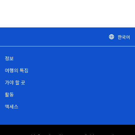
한국어
language
정보
여행의 특집
가야 할 곳
활동
액세스