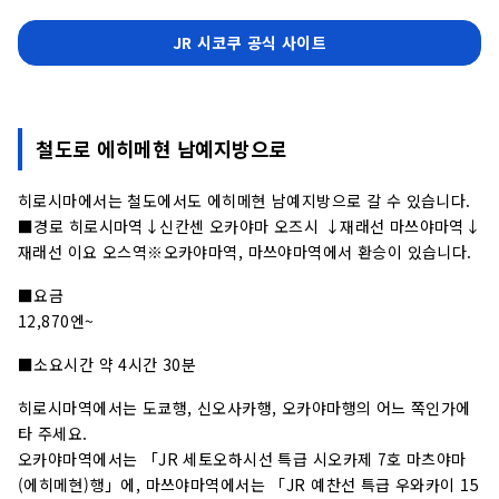
JR 시코쿠 공식 사이트
철도로 에히메현 남예지방으로
히로시마에서는 철도에서도 에히메현 남예지방으로 갈 수 있습니다.
■경로 히로시마역↓신칸센 오카야마 오즈시 ↓재래선 마쓰야마역↓
재래선 이요 오스역※오카야마역, 마쓰야마역에서 환승이 있습니다.
■요금
12,870엔~
■소요시간 약 4시간 30분
히로시마역에서는 도쿄행, 신오사카행, 오카야마행의 어느 쪽인가에
타 주세요.
오카야마역에서는 「JR 세토오하시선 특급 시오카제 7호 마츠야마
(에히메현)행」에, 마쓰야마역에서는 「JR 예찬선 특급 우와카이 15