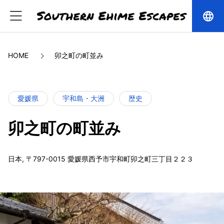
language
HOME
卯之町の町並み
愛媛県
宇和島・大洲
歴史
卯之町の町並み
日本, 〒797-0015 愛媛県西予市宇和町卯之町三丁目２２３