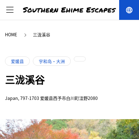
language
HOME
三泷溪谷
爱媛县
宇和岛・大洲
三泷溪谷
Japan, 797-1703 爱媛县西予市白川町洼野2080