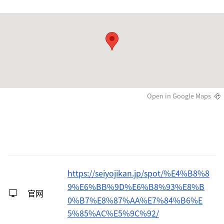
Open in Google Maps
https://seiyojikan.jp/spot/%E4%B8%8
9%E6%BB%9D%E6%B8%93%E8%B
官网
0%B7%E8%87%AA%E7%84%B6%E
5%85%AC%E5%9C%92/