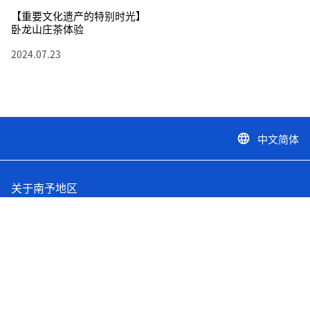
【重要文化遗产的特别时光】
卧龙山庄茶体验
2024.07.23
中文简体
language
关于南予地区
旅游专题
要去的地方
活动
使用权