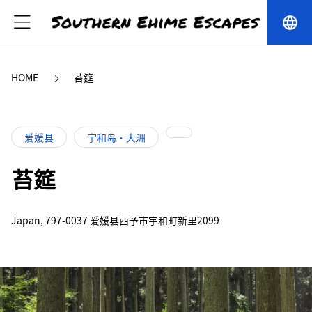
language
HOME
苔筵
爱媛县
宇和岛・大洲
苔筵
Japan, 797-0037 爱媛县西予市宇和町新里2099