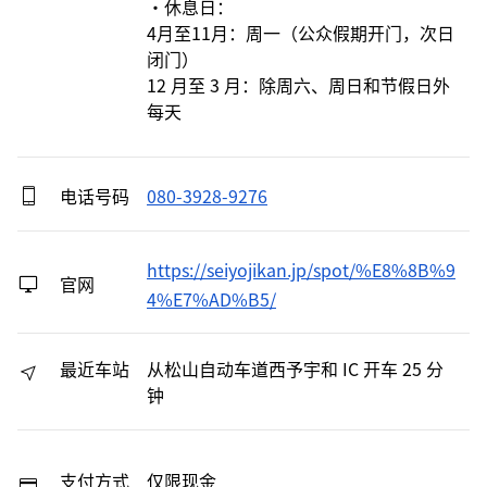
・休息日：

4月至11月：周一（公众假期开门，次日
闭门）

12 月至 3 月：除周六、周日和节假日外
每天
电话号码
080-3928-9276
https://seiyojikan.jp/spot/%E8%8B%9
官网
4%E7%AD%B5/
最近车站
从松山自动车道西予宇和 IC 开车 25 分
钟
支付方式
仅限现金