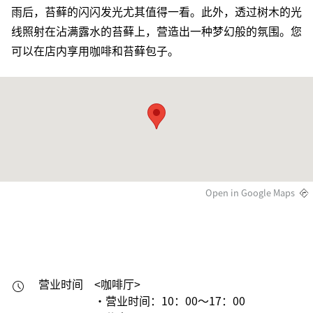
雨后，苔藓的闪闪发光尤其值得一看。此外，透过树木的光
线照射在沾满露水的苔藓上，营造出一种梦幻般的氛围。您
可以在店内享用咖啡和苔藓包子。
Open in Google Maps
营业时间
<咖啡厅>

・营业时间：10：00～17：00
