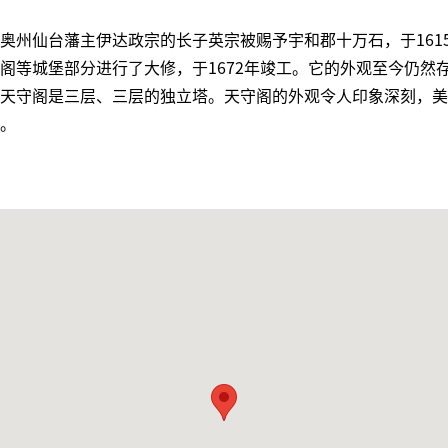
奥州仙台藩主伊达政宗的长子英宗被赐予宇和郡十万石，于161
阁等城堡部分进行了大修，于1672年竣工。它的外观至今仍然
天守阁是三层、三层的独立塔。天守阁的外观令人印象深刻，美
。