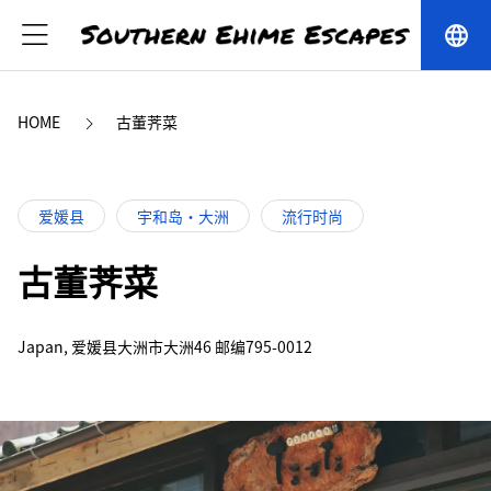
language
HOME
古董荠菜
爱媛县
宇和岛・大洲
流行时尚
古董荠菜
Japan, 爱媛县大洲市大洲46 邮编795-0012