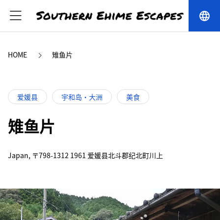
language
HOME
雉鱼片
爱媛县
宇和岛・大洲
美食
雉鱼片
Japan, 〒798-1312 1961 爱媛县北斗郡纪北町川上