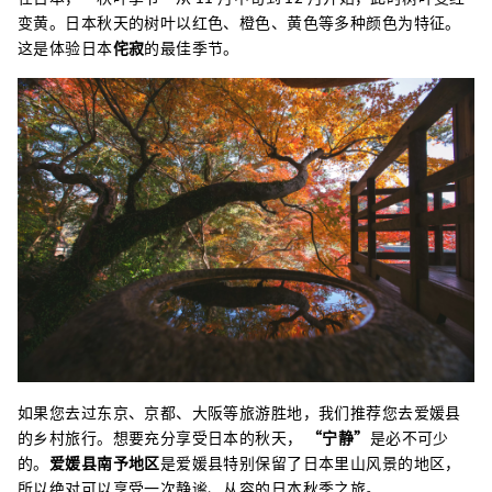
变黄。日本秋天的树叶以红色、橙色、黄色等多种颜色为特征。
这是体验日本
侘寂
的最佳季节。
如果您去过东京、京都、大阪等旅游胜地，我们推荐您去爱媛县
的乡村旅行。想要充分享受日本的秋天，
“宁静”
是必不可少
的。
爱媛县南予地区
是爱媛县特别保留了日本里山风景的地区，
所以绝对可以享受一次静谧、从容的日本秋季之旅。