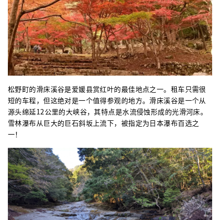
松野町的滑床溪谷是爱媛县赏红叶的最佳地点之一。租车只需很
短的车程，但这绝对是一个值得参观的地方。滑床溪谷是一个从
源头绵延12公里的大峡谷，其特点是水流侵蚀形成的光滑河床。
雪林瀑布从巨大的巨石斜坂上流下，被指定为日本瀑布百选之
一！