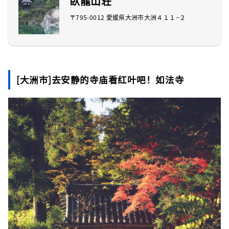
臥龍山荘
〒795-0012 愛媛県大洲市大洲４１１−２
[大洲市]去安静的寺庙看红叶吧！如法寺