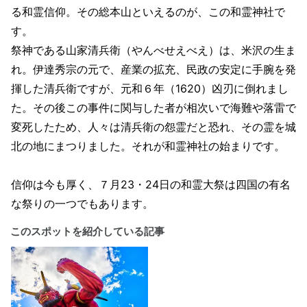
る和霊信仰。その総本山といえるのが、この和霊神社で
す。
祭神である山家清兵衛（やんべせえべえ）は、米沢の生ま
れ。伊達秀宗の元で、産業の拡充、民政の安定に手腕を発
揮した清兵衛ですが、元和６年（1620）凶刃に倒れまし
た。その後この事件に関与した者が相次いで海難や落雷で
変死したため、人々は清兵衛の怨霊だと恐れ、その霊を城
北の地にまつりました。それが和霊神社の始まりです。
信仰は今も厚く、７月23・24日の和霊大祭は四国の有名
な祭りの一つでもあります。
このスポットを紹介している記事