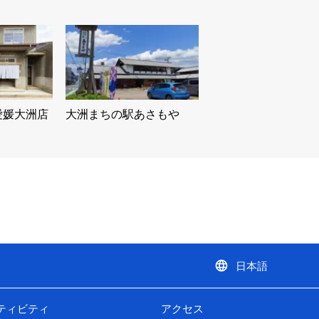
愛媛大洲店
大洲まちの駅あさもや
language
日本語
ティビティ
アクセス