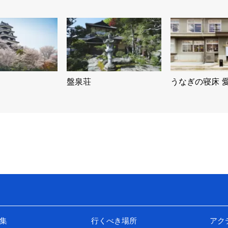
盤泉荘
うなぎの寝床 
集
行くべき場所
アク